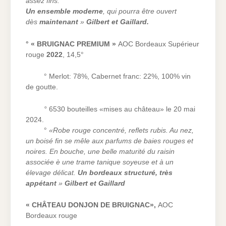
assez fins.
Un ensemble moderne
, qui pourra être ouvert
dès
maintenant
»
Gilbert et Gaillard.
° « BRUIGNAC PREMIUM »
AOC Bordeaux Supérieur
rouge
2022
, 14,5°
° Merlot: 78%, Cabernet franc: 22%, 100% vin
de goutte.
°
6530 bouteilles «mises au château» le 20 mai
2024.
°
«Robe rouge concentré, reflets rubis. Au nez,
un boisé fin se mêle aux parfums de baies rouges et
noires. En bouche, une belle maturité du raisin
associée è une trame tanique soyeuse et à un
élevage délicat.
Un bordeaux structuré, très
appétant
»
Gilbert
et Gaillard
« CHÂTEAU DONJON DE BRUIGNAC»,
AOC
Bordeaux rouge