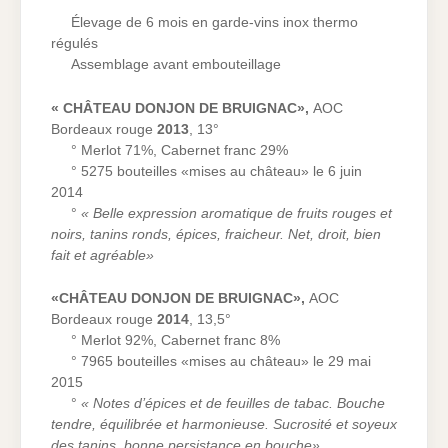
Élevage de 6 mois en garde-vins inox thermo
régulés
Assemblage avant embouteillage
« CHÂTEAU DONJON DE BRUIGNAC»,
AOC
Bordeaux rouge
2013
, 13°
° Merlot 71%, Cabernet franc 29%
° 5275 bouteilles «mises au château» le 6 juin
2014
°
« Belle expression aromatique de fruits rouges et
noirs, tanins ronds, épices, fraicheur. Net, droit, bien
fait et agréable»
«CHÂTEAU DONJON DE BRUIGNAC»,
AOC
Bordeaux rouge
2014
, 13,5°
° Merlot 92%, Cabernet franc 8%
° 7965 bouteilles «mises au château» le 29 mai
2015
°
« Notes d’épices et de feuilles de tabac. Bouche
tendre, équilibrée et harmonieuse. Sucrosité et soyeux
des tanins, bonne persistance en bouche».